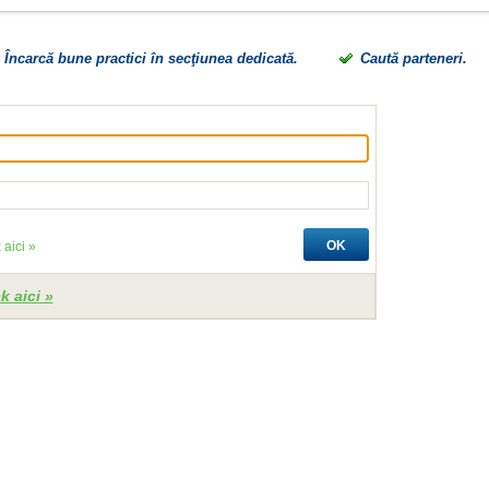
Încarcă bune practici în secţiunea dedicată.
Caută parteneri.
OK
 aici »
k aici »