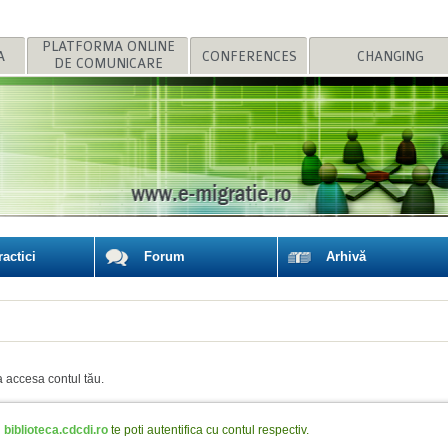
A
CONFERENCES
DE COMUNICARE
MIGRATION POLICI
actici
Forum
Arhivă
a accesa contul tău.
u
biblioteca.cdcdi.ro
te poti autentifica cu contul respectiv.