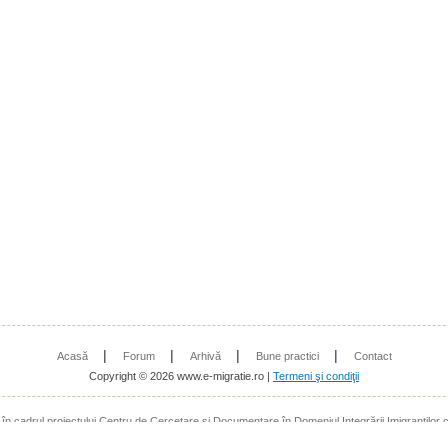
|
|
|
|
Acasă
Forum
Arhivă
Bune practici
Contact
Copyright © 2026 www.e-migratie.ro |
Termeni şi condiţii
t în cadrul proiectului Centru de Cercetare şi Documentare în Domeniul Integrării Imigranţilor 
a Europeana prin Fondul European de Integrare a resortisanţilor ţărilor terţe - Programul anu