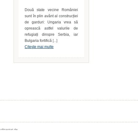
Bulgaria fortifică
[...]
Citeşte mai multe
cofinanţat de
al 2011