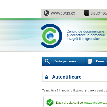
WWW.CDCDI.RO
BIBLIOTEC
Caută parteneri
Bune pr
Autentificare
Te rugăm să introduci utilizatorul şi parola pentru 
Daca ai deja cont pe
www.cdcdi.ro
sa