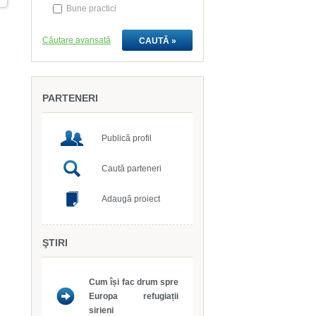
Bune practici
Căutare avansată
PARTENERI
Publică profil
Caută parteneri
Adaugă proiect
ŞTIRI
sirieni