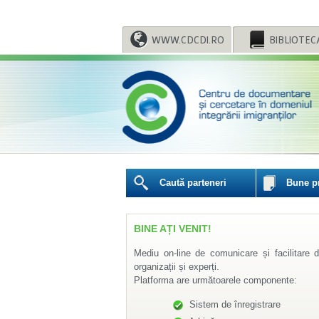
WWW.CDCDI.RO
BIBLIOTEC
Caută parteneri
Bune pr
BINE AȚI VENIT!
organizații și experți.
Platforma are următoarele componente:
Sistem de înregistrare