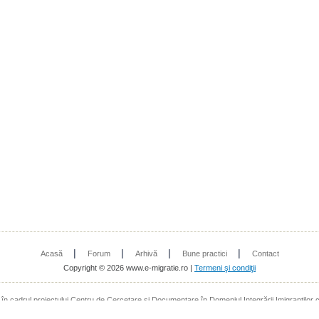
|
|
|
|
Acasă
Forum
Arhivă
Bune practici
Contact
Copyright © 2026 www.e-migratie.ro |
Termeni şi condiţii
t în cadrul proiectului Centru de Cercetare şi Documentare în Domeniul Integrării Imigranţilor 
a Europeana prin Fondul European de Integrare a resortisanţilor ţărilor terţe - Programul anu