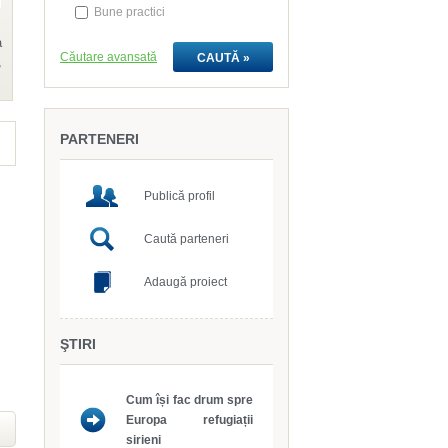
Bune practici
Căutare avansată
PARTENERI
Publică profil
Caută parteneri
Adaugă proiect
ŞTIRI
sirieni