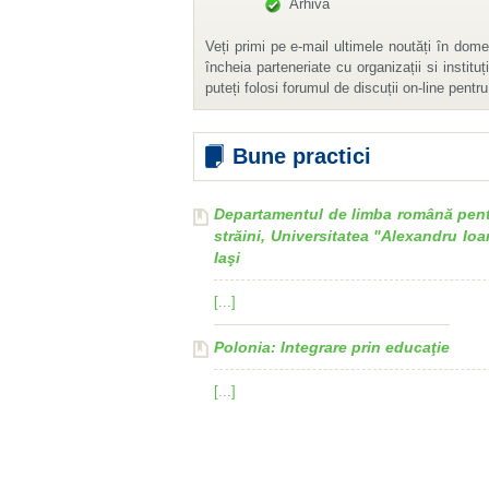
Arhivă
puteți folosi forumul de discuții on-line pentr
Bune practici
Iaşi
[...]
Polonia: Integrare prin educaţie
[...]