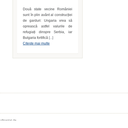
Bulgaria fortifică
[...]
Citeşte mai multe
cofinanţat de
al 2011