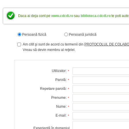
Daca ai deja cont pe
www.cdcdi.ro
sau
biblioteca.cdcdi.ro
te poti aute
Persoană fizică
Persoană juridică
Am citit şi sunt de acord cu termenii din
PROTOCOLUL DE COLAB
Vreau să devin membru al reţelei.
Utilizator:
*
Parolă:
*
Repetare parolă:
*
Prenume:
*
Nume:
*
E-mail:
*