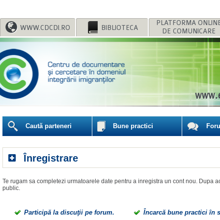
WWW.CDCDI.RO
BIBLIOTECA
DE COMUNICARE
Caută parteneri
Bune practici
For
Înregistrare
public.
Participă la discuţii pe forum.
Încarcă bune practici în 