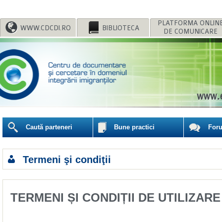
WWW.CDCDI.RO
BIBLIOTECA
DE COMUNICARE
Caută parteneri
Bune practici
For
Termeni şi condiţii
TERMENI ȘI CONDIȚII DE UTILIZARE