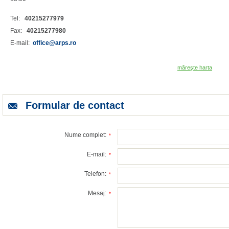
Tel:
40215277979
Fax:
40215277980
E-mail:
office@arps.ro
măreşte harta
Formular de contact
Nume complet:
*
E-mail:
*
Telefon:
*
Mesaj:
*