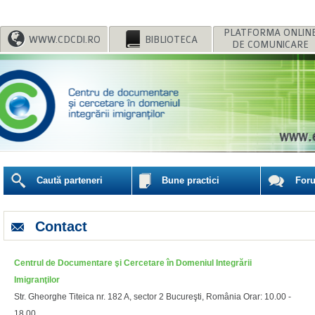
WWW.CDCDI.RO
BIBLIOTECA
DE COMUNICARE
Caută parteneri
Bune practici
For
Contact
Imigranţilor
18.00