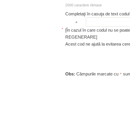
2000
caractere rămase
Completaţi în casuţa de text codul
*
REGENERARE]
Acest cod ne ajută la evitarea cer
Obs:
Câmpurile marcate cu
sunt
*