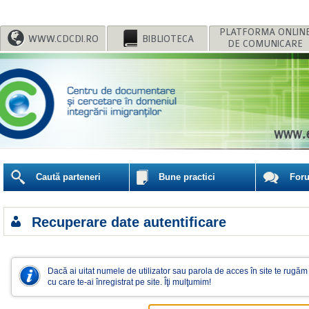
WWW.CDCDI.RO
BIBLIOTECA
DE COMUNICARE
Caută parteneri
Bune practici
For
Recuperare date autentificare
cu care te-ai înregistrat pe site. Îţi mulţumim!