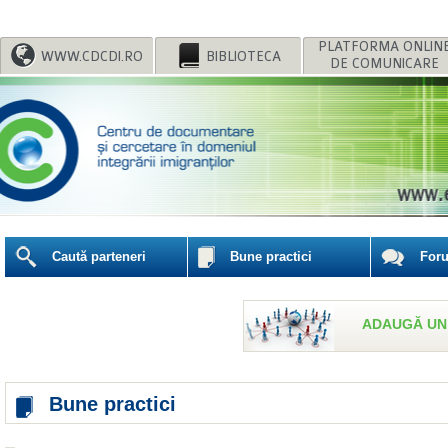
WWW.CDCDI.RO
BIBLIOTECA
DE COMUNICARE
Caută parteneri
Bune practici
For
ADAUGĂ UN
Bune practici